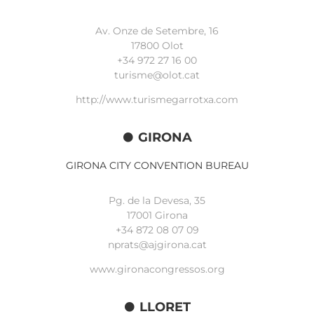
Av. Onze de Setembre, 16
17800 Olot
+34
972 27 16 00
turisme@olot.cat
http://www.turismegarrotxa.com
GIRONA
GIRONA CITY CONVENTION BUREAU
Pg. de la Devesa, 35
17001 Girona
+34 872 08 07 09
nprats@ajgirona.cat
www.gironacongressos.org
LLORET