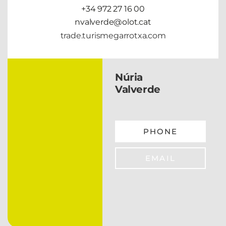
+34 972 27 16 00
nvalverde@olot.cat
trade.turismegarrotxa.com
Núria
Valverde
PHONE
EMAIL