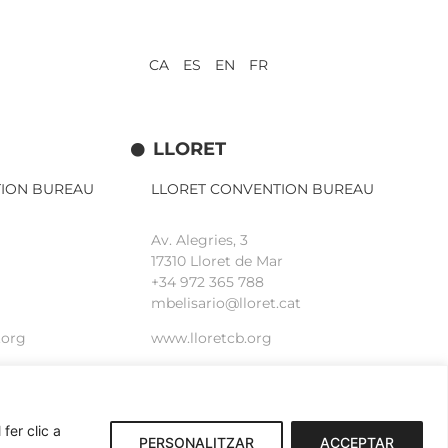
CA ES EN FR
LLORET
TION BUREAU
LLORET CONVENTION BUREAU
Av. Alegries, 3
17310 Lloret de Mar
+34 972 365 788
mbelisario@lloret.cat
.org
www.lloretcb.org
fer clic a
PERSONALITZAR
ACCEPTAR