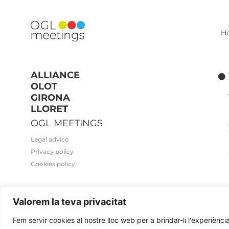
H
ALLIANCE
OLOT
GIRONA
LLORET
OGL MEETINGS
Legal advice
Privacy policy
Cookies policy
Valorem la teva privacitat
2026© OGL MEETINGS. All rights reserved.
Fem servir cookies al nostre lloc web per a brindar-li l'experiència