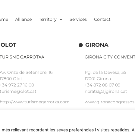
ome
Alliance
Territory
Services
Contact
OLOT
GIRONA
TURISME GARROTXA
GIRONA CITY CONVEN
Av. Onze de Setembre, 16
Pg. de la Devesa, 35
17800 Olot
17001 Girona
+34
972 27 16 00
+34 872 08 07 09
turisme@olot.cat
nprats@ajgirona.cat
http://www.turismegarrotxa.com
www.gironacongressos
 més rellevant recordant les seves preferències i visites repetides. Al 
iònic.
web