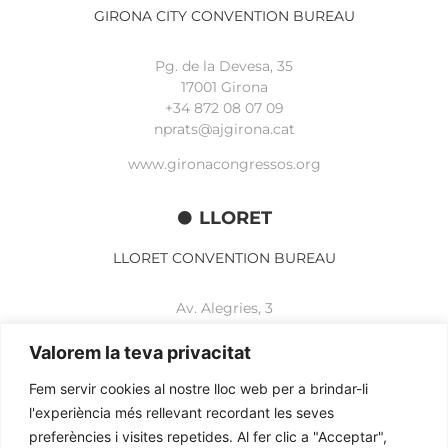
GIRONA CITY CONVENTION BUREAU
Pg. de la Devesa, 35
17001 Girona
+34 872 08 07 09
nprats@ajgirona.cat
www.gironacongressos.org
LLORET
LLORET CONVENTION BUREAU
Av. Alegries, 3
17310 Lloret de Mar
+34 972 365 788
Valorem la teva privacitat
mbelisario@lloret.cat
Fem servir cookies al nostre lloc web per a brindar-li
www.lloretcb.org
l'experiència més rellevant recordant les seves
preferències i visites repetides. Al fer clic a "Acceptar",