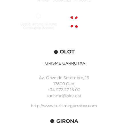
OLOT
TURISME GARROTXA
Av. Onze de Setembre, 16
17800 Olot
+34
972 27 16 00
turisme@olot.cat
http://www.turismegarrotxa.com
GIRONA