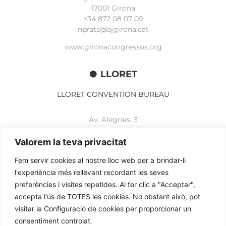
17001 Girona
+34 872 08 07 09
nprats@ajgirona.cat
www.gironacongressos.org
LLORET
LLORET CONVENTION BUREAU
Av. Alegries, 3
17310 Lloret de Mar
+34 972 365 788
Valorem la teva privacitat
mbelisario@lloret.cat
Fem servir cookies al nostre lloc web per a brindar-li
www.lloretcb.org
l'experiència més rellevant recordant les seves
preferències i visites repetides. Al fer clic a "Acceptar",
accepta l'ús de TOTES les cookies. No obstant això, pot
Legal advice
visitar la Configuració de cookies per proporcionar un
Privacy policy
consentiment controlat.
Cookies policy