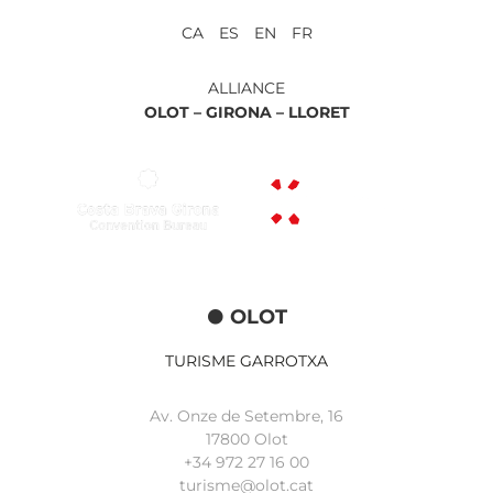
CA ES EN FR
ALLIANCE
OLOT –
GIRONA –
LLORET
OLOT
TURISME GARROTXA
Av. Onze de Setembre, 16
17800 Olot
+34
972 27 16 00
turisme@olot.cat