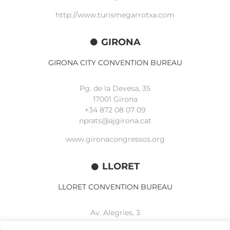
http://www.turismegarrotxa.com
GIRONA
GIRONA CITY CONVENTION BUREAU
Pg. de la Devesa, 35
17001 Girona
+34 872 08 07 09
nprats@ajgirona.cat
www.gironacongressos.org
LLORET
LLORET CONVENTION BUREAU
Av. Alegries, 3
17310 Lloret de Mar