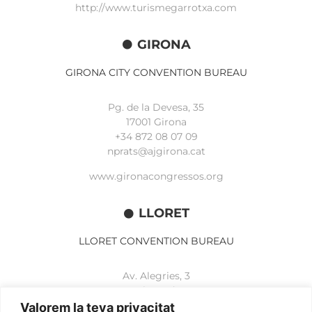
http://www.turismegarrotxa.com
GIRONA
GIRONA CITY CONVENTION BUREAU
Pg. de la Devesa, 35
17001 Girona
+34 872 08 07 09
nprats@ajgirona.cat
www.gironacongressos.org
LLORET
LLORET CONVENTION BUREAU
Av. Alegries, 3
17310 Lloret de Mar
+34 972 365 788
Valorem la teva privacitat