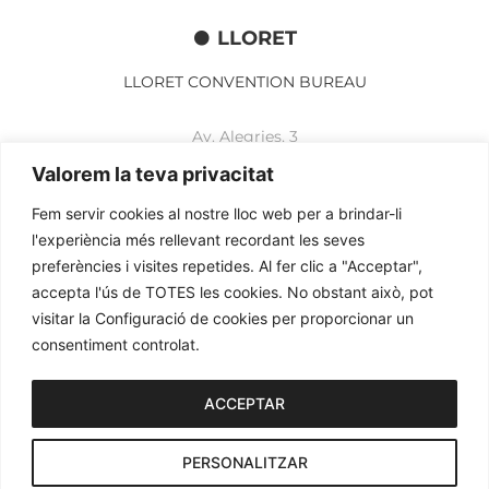
LLORET
LLORET CONVENTION BUREAU
Av. Alegries, 3
17310 Lloret de Mar
Valorem la teva privacitat
+34 972 365 788
mbelisario@lloret.cat
Fem servir cookies al nostre lloc web per a brindar-li
l'experiència més rellevant recordant les seves
www.lloretcb.org
preferències i visites repetides. Al fer clic a "Acceptar",
accepta l'ús de TOTES les cookies. No obstant això, pot
Aviso legal
visitar la Configuració de cookies per proporcionar un
Política de privacidad
consentiment controlat.
Política de cookies
ACCEPTAR
2026© OGL MEETINGS. Todos los derechos reservados.
PERSONALITZAR
iònic.
web