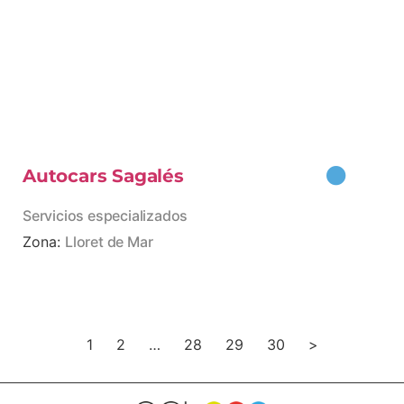
Autocars Sagalés
Servicios especializados
Zona:
Lloret de Mar
1
2
…
28
29
30
>