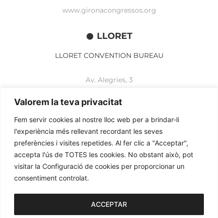
www.gironacongressos.org
LLORET
LLORET CONVENTION BUREAU
Av. Alegries, 3
17310 Lloret de Mar
+34 972 365 788
Valorem la teva privacitat
mbelisario@lloret.cat
Fem servir cookies al nostre lloc web per a brindar-li
www.lloretcb.org
l'experiència més rellevant recordant les seves
preferències i visites repetides. Al fer clic a "Acceptar",
accepta l'ús de TOTES les cookies. No obstant això, pot
Aviso legal
visitar la Configuració de cookies per proporcionar un
Política de privacidad
consentiment controlat.
Política de cookies
2026© OGL MEETINGS. Todos los derechos reservados.
ACCEPTAR