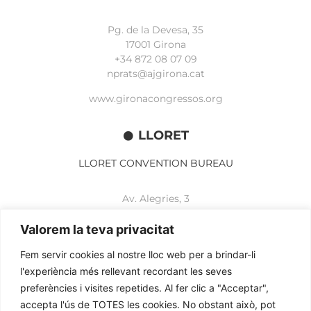
Pg. de la Devesa, 35
17001 Girona
+34 872 08 07 09
nprats@ajgirona.cat
www.gironacongressos.org
LLORET
LLORET CONVENTION BUREAU
Av. Alegries, 3
17310 Lloret de Mar
+34 972 365 788
Valorem la teva privacitat
mbelisario@lloret.cat
Fem servir cookies al nostre lloc web per a brindar-li
www.lloretcb.org
l'experiència més rellevant recordant les seves
preferències i visites repetides. Al fer clic a "Acceptar",
accepta l'ús de TOTES les cookies. No obstant això, pot
Aviso legal