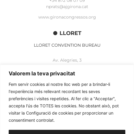
+34 872 08 07 09
nprats@ajgirona.cat
www.gironacongressos.org
LLORET
LLORET CONVENTION BUREAU
Av. Alegries, 3
17310 Lloret de Mar
+34 972 365 788
Valorem la teva privacitat
mbelisario@lloret.cat
Fem servir cookies al nostre lloc web per a brindar-li
www.lloretcb.org
l'experiència més rellevant recordant les seves
preferències i visites repetides. Al fer clic a "Acceptar",
accepta l'ús de TOTES les cookies. No obstant això, pot
Aviso legal
visitar la Configuració de cookies per proporcionar un
Política de privacidad
consentiment controlat.
Política de cookies