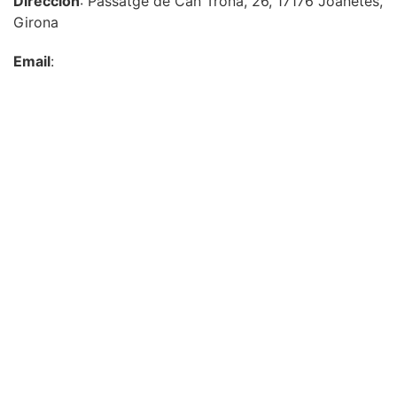
Dirección
: Passatge de Can Trona, 26, 17176 Joanetes,
Girona
Email
: