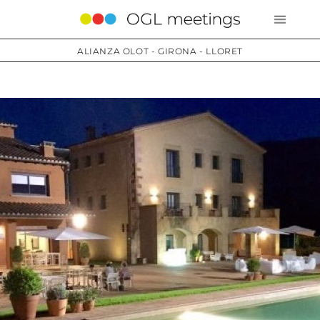
ALIANZA OLOT - GIRONA - LLORET
Servicios