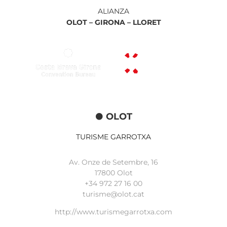
ALIANZA
OLOT –
GIRONA –
LLORET
OLOT
TURISME GARROTXA
Av. Onze de Setembre, 16
17800 Olot
+34
972 27 16 00
turisme@olot.cat
http://www.turismegarrotxa.com