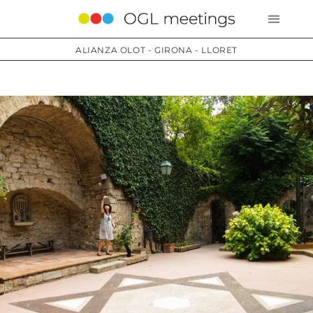
ALIANZA OLOT - GIRONA - LLORET
Servicios