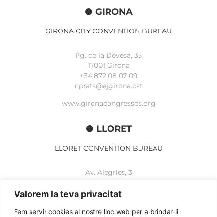
GIRONA
GIRONA CITY CONVENTION BUREAU
Pg. de la Devesa, 35
17001 Girona
+34 872 08 07 09
nprats@ajgirona.cat
www.gironacongressos.org
LLORET
LLORET CONVENTION BUREAU
Av. Alegries, 3
17310 Lloret de Mar
+34 972 365 788
Valorem la teva privacitat
mbelisario@lloret.cat
Fem servir cookies al nostre lloc web per a brindar-li