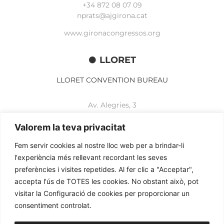
+34 872 08 07 09
nprats@ajgirona.cat
www.gironacongressos.org
LLORET
LLORET CONVENTION BUREAU
Av. Alegries, 3
17310 Lloret de Mar
+34 972 365 788
Valorem la teva privacitat
mbelisario@lloret.cat
Fem servir cookies al nostre lloc web per a brindar-li
www.lloretcb.org
l'experiència més rellevant recordant les seves
preferències i visites repetides. Al fer clic a "Acceptar",
accepta l'ús de TOTES les cookies. No obstant això, pot
Aviso legal
visitar la Configuració de cookies per proporcionar un
Política de privacidad
consentiment controlat.
Política de cookies