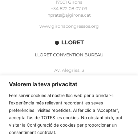
17001 Girona
+34 872 08 07 09
nprats@ajgirona.cat
www.gironacongressos.org
LLORET
LLORET CONVENTION BUREAU
Av. Alegries, 3
17310 Lloret de Mar
+34 972 365 788
Valorem la teva privacitat
mbelisario@lloret.cat
Fem servir cookies al nostre lloc web per a brindar-li
www.lloretcb.org
l'experiència més rellevant recordant les seves
preferències i visites repetides. Al fer clic a "Acceptar",
accepta l'ús de TOTES les cookies. No obstant això, pot
Aviso legal
visitar la Configuració de cookies per proporcionar un
Política de privacidad
consentiment controlat.
Política de cookies