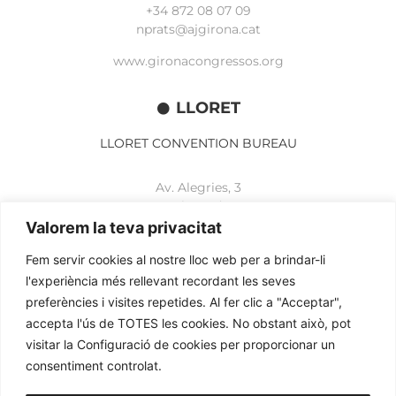
+34 872 08 07 09
nprats@ajgirona.cat
www.gironacongressos.org
LLORET
LLORET CONVENTION BUREAU
Av. Alegries, 3
17310 Lloret de Mar
+34 972 365 788
Valorem la teva privacitat
mbelisario@lloret.cat
Fem servir cookies al nostre lloc web per a brindar-li
www.lloretcb.org
l'experiència més rellevant recordant les seves
preferències i visites repetides. Al fer clic a "Acceptar",
accepta l'ús de TOTES les cookies. No obstant això, pot
Aviso legal
visitar la Configuració de cookies per proporcionar un
Política de privacidad
consentiment controlat.
Política de cookies