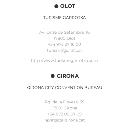
OLOT
TURISME GARROTXA
Av. Onze de Setembre, 16
17800 Olot
+34
972 27 16 00
turisme@olot.cat
http://www.turismegarrotxa.com
GIRONA
GIRONA CITY CONVENTION BUREAU
Pg. de la Devesa, 35
17001 Girona
+34 872 08 07 09
nprats@ajgirona.cat