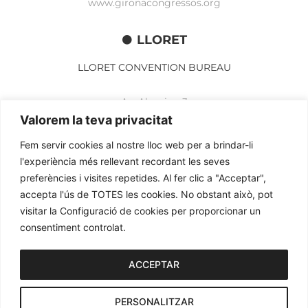
www.gironacongressos.org
LLORET
LLORET CONVENTION BUREAU
Av. Alegries, 3
17310 Lloret de Mar
Valorem la teva privacitat
+34 972 365 788
Fem servir cookies al nostre lloc web per a brindar-li
mbelisario@lloret.cat
l'experiència més rellevant recordant les seves
www.lloretcb.org
preferències i visites repetides. Al fer clic a "Acceptar",
accepta l'ús de TOTES les cookies. No obstant això, pot
Avertissement juridique
visitar la Configuració de cookies per proporcionar un
Politique de confidentialité
consentiment controlat.
Politique de cookies
ACCEPTAR
2026© OGL MEETINGS. Tous droits réservés.
PERSONALITZAR