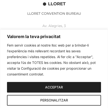
LLORET
LLORET CONVENTION BUREAU
Av. Alegries, 3
17310 Lloret de Mar
+34 972 365 788
Valorem la teva privacitat
mbelisario@lloret.cat
Fem servir cookies al nostre lloc web per a brindar-li
www.lloretcb.org
l'experiència més rellevant recordant les seves
preferències i visites repetides. Al fer clic a "Acceptar",
accepta l'ús de TOTES les cookies. No obstant això, pot
Legal advice
visitar la Configuració de cookies per proporcionar un
Privacy policy
consentiment controlat.
Cookies policy
2026© OGL MEETINGS. All rights reserved.
ACCEPTAR
PERSONALITZAR
iònic.
web