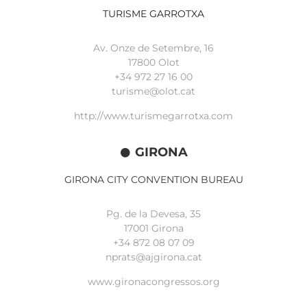
TURISME GARROTXA
Av. Onze de Setembre, 16
17800 Olot
+34
972 27 16 00
turisme@olot.cat
http://www.turismegarrotxa.com
GIRONA
GIRONA CITY CONVENTION BUREAU
Pg. de la Devesa, 35
17001 Girona
+34 872 08 07 09
nprats@ajgirona.cat
www.gironacongressos.org