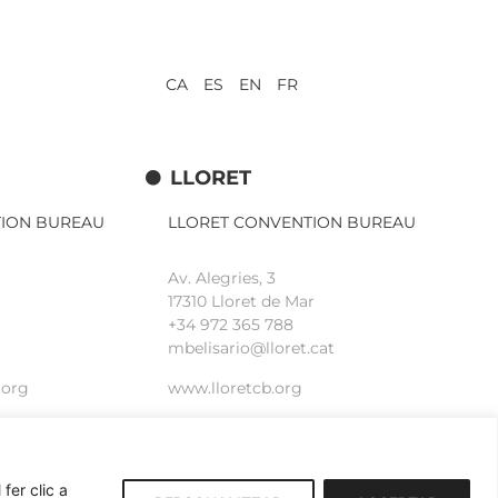
CA ES EN FR
LLORET
TION BUREAU
LLORET CONVENTION BUREAU
Av. Alegries, 3
17310 Lloret de Mar
+34 972 365 788
mbelisario@lloret.cat
.org
www.lloretcb.org
fer clic a