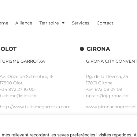
ome
Alliance
Territoire
Services
Contact
OLOT
GIRONA
TURISME GARROTXA
GIRONA CITY CONVEN
Av. Onze de Setembre, 16
Pg. de la Devesa, 35
17800 Olot
17001 Girona
+34
972 27 16 00
+34 872 08 07 09
turisme@olot.cat
nprats@ajgirona.cat
http://www.turismegarrotxa.com
www.gironacongressos
 més rellevant recordant les seves preferències i visites repetides. Al 