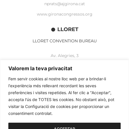
nprats@ajgirona.cat
www.gironacongressos.org
LLORET
LLORET CONVENTION BUREAU
Av. Alegries, 3
17310 Lloret de Mar
+34 972 365 788
Valorem la teva privacitat
mbelisario@lloret.cat
Fem servir cookies al nostre lloc web per a brindar-li
www.lloretcb.org
l'experiència més rellevant recordant les seves
preferències i visites repetides. Al fer clic a "Acceptar",
accepta l'ús de TOTES les cookies. No obstant això, pot
Legal advice
visitar la Configuració de cookies per proporcionar un
Privacy policy
consentiment controlat.
Cookies policy
2026© OGL MEETINGS. All rights reserved.
ACCEPTAR