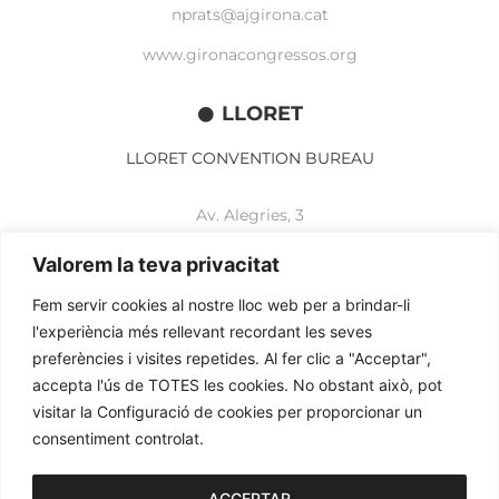
nprats@ajgirona.cat
www.gironacongressos.org
LLORET
LLORET CONVENTION BUREAU
Av. Alegries, 3
17310 Lloret de Mar
+34 972 365 788
Valorem la teva privacitat
mbelisario@lloret.cat
Fem servir cookies al nostre lloc web per a brindar-li
www.lloretcb.org
l'experiència més rellevant recordant les seves
preferències i visites repetides. Al fer clic a "Acceptar",
accepta l'ús de TOTES les cookies. No obstant això, pot
Avertissement juridique
visitar la Configuració de cookies per proporcionar un
Politique de confidentialité
consentiment controlat.
Politique de cookies
2026© OGL MEETINGS. Tous droits réservés.
ACCEPTAR