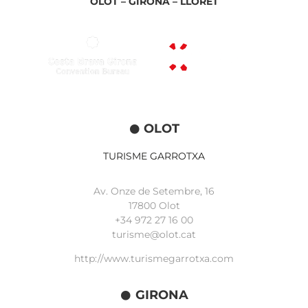
OLOT –
GIRONA –
LLORET
OLOT
TURISME GARROTXA
Av. Onze de Setembre, 16
17800 Olot
+34
972 27 16 00
turisme@olot.cat
http://www.turismegarrotxa.com
GIRONA