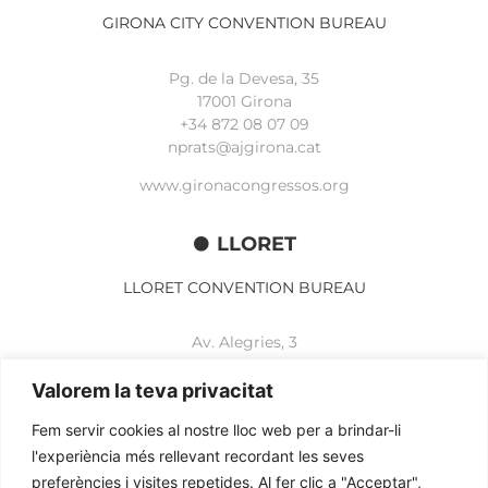
GIRONA CITY CONVENTION BUREAU
Pg. de la Devesa, 35
17001 Girona
+34 872 08 07 09
nprats@ajgirona.cat
www.gironacongressos.org
LLORET
LLORET CONVENTION BUREAU
Av. Alegries, 3
17310 Lloret de Mar
+34 972 365 788
Valorem la teva privacitat
mbelisario@lloret.cat
Fem servir cookies al nostre lloc web per a brindar-li
www.lloretcb.org
l'experiència més rellevant recordant les seves
preferències i visites repetides. Al fer clic a "Acceptar",