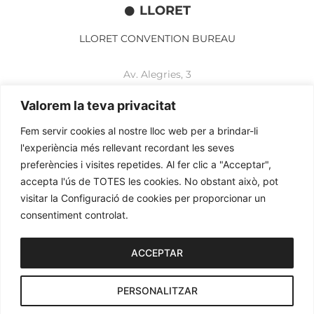
LLORET
LLORET CONVENTION BUREAU
Av. Alegries, 3
17310 Lloret de Mar
+34 972 365 788
Valorem la teva privacitat
mbelisario@lloret.cat
Fem servir cookies al nostre lloc web per a brindar-li
www.lloretcb.org
l'experiència més rellevant recordant les seves
preferències i visites repetides. Al fer clic a "Acceptar",
accepta l'ús de TOTES les cookies. No obstant això, pot
Aviso legal
visitar la Configuració de cookies per proporcionar un
Política de privacidad
consentiment controlat.
Política de cookies
2026© OGL MEETINGS. Todos los derechos reservados.
ACCEPTAR
PERSONALITZAR
iònic.
web