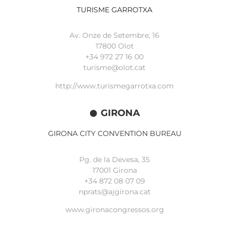
TURISME GARROTXA
Av. Onze de Setembre, 16
17800 Olot
+34
972 27 16 00
turisme@olot.cat
http://www.turismegarrotxa.com
GIRONA
GIRONA CITY CONVENTION BUREAU
Pg. de la Devesa, 35
17001 Girona
+34 872 08 07 09
nprats@ajgirona.cat
www.gironacongressos.org