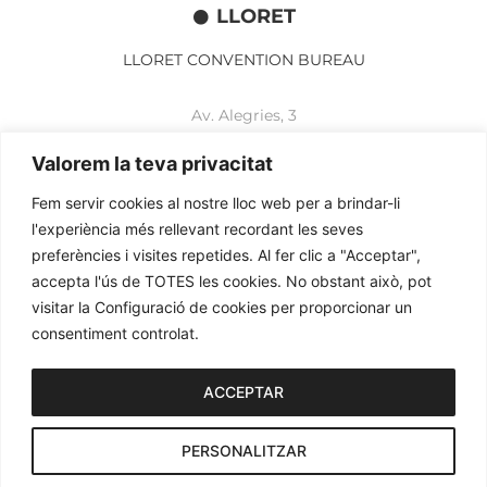
LLORET
LLORET CONVENTION BUREAU
Av. Alegries, 3
17310 Lloret de Mar
+34 972 365 788
Valorem la teva privacitat
mbelisario@lloret.cat
Fem servir cookies al nostre lloc web per a brindar-li
www.lloretcb.org
l'experiència més rellevant recordant les seves
preferències i visites repetides. Al fer clic a "Acceptar",
accepta l'ús de TOTES les cookies. No obstant això, pot
Avertissement juridique
visitar la Configuració de cookies per proporcionar un
Politique de confidentialité
consentiment controlat.
Politique de cookies
2026© OGL MEETINGS. Tous droits réservés.
ACCEPTAR
PERSONALITZAR
iònic.
web