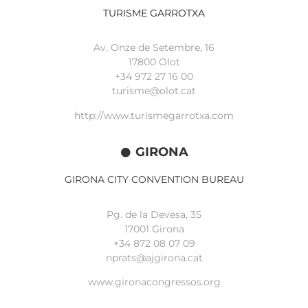
TURISME GARROTXA
Av. Onze de Setembre, 16
17800 Olot
+34
972 27 16 00
turisme@olot.cat
http://www.turismegarrotxa.com
GIRONA
GIRONA CITY CONVENTION BUREAU
Pg. de la Devesa, 35
17001 Girona
+34 872 08 07 09
nprats@ajgirona.cat
www.gironacongressos.org