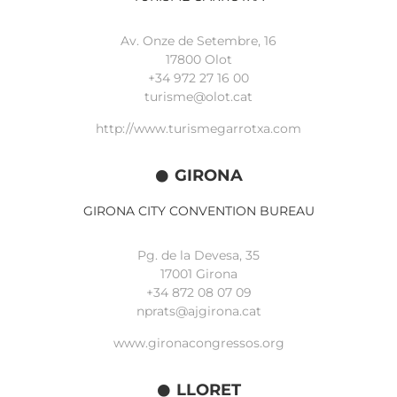
Av. Onze de Setembre, 16
17800 Olot
+34
972 27 16 00
turisme@olot.cat
http://www.turismegarrotxa.com
GIRONA
GIRONA CITY CONVENTION BUREAU
Pg. de la Devesa, 35
17001 Girona
+34 872 08 07 09
nprats@ajgirona.cat
www.gironacongressos.org
LLORET