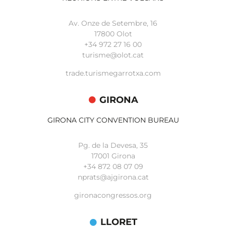
Av. Onze de Setembre, 16
17800 Olot
+34
972 27 16 00
turisme@olot.cat
trade.turismegarrotxa.com
GIRONA
GIRONA CITY CONVENTION BUREAU
Pg. de la Devesa, 35
17001 Girona
+34 872 08 07 09
nprats@ajgirona.cat
gironacongressos.org
LLORET