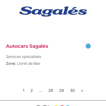
Autocars Sagalés
Services spécialisés
Zone:
Lloret de Mar
1
2
…
28
29
30
>