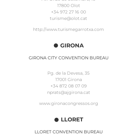
17800 Olot
+34
972 27 16 00
turisme@olot.cat
http://www.turismegarrotxa.com
GIRONA
GIRONA CITY CONVENTION BUREAU
Pg. de la Devesa, 35
17001 Girona
+34 872 08 07 09
nprats@ajgirona.cat
www.gironacongressos.org
LLORET
LLORET CONVENTION BUREAU