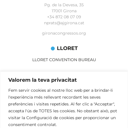
Pg. de la Devesa, 35
17001 Girona
+34 872 08 07 09
nprats@ajgirona.cat
gironacongressos.org
LLORET
LLORET CONVENTION BUREAU
Av. Alegries, 3
Valorem la teva privacitat
17310 Lloret de Mar
+34 972 365 788
Fem servir cookies al nostre lloc web per a brindar-li
mbelisario@lloret.cat
l'experiència més rellevant recordant les seves
lloretcb.org
preferències i visites repetides. Al fer clic a "Acceptar",
accepta l'ús de TOTES les cookies. No obstant això, pot
visitar la Configuració de cookies per proporcionar un
Avís legal
consentiment controlat.
Política de privacitat