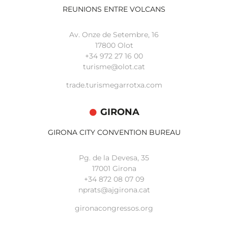
REUNIONS ENTRE VOLCANS
Av. Onze de Setembre, 16
17800 Olot
+34
972 27 16 00
turisme@olot.cat
trade.turismegarrotxa.com
GIRONA
GIRONA CITY CONVENTION BUREAU
Pg. de la Devesa, 35
17001 Girona
+34 872 08 07 09
nprats@ajgirona.cat
gironacongressos.org