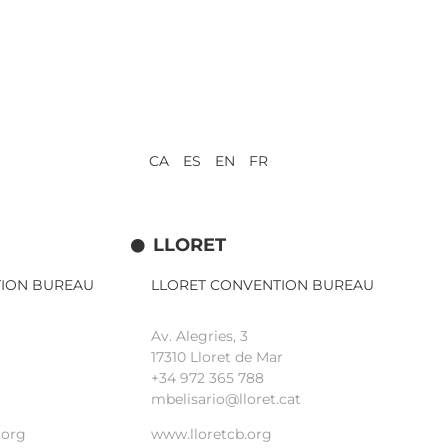
CA ES EN FR
LLORET
TION BUREAU
LLORET CONVENTION BUREAU
Av. Alegries, 3
17310 Lloret de Mar
+34 972 365 788
mbelisario@lloret.cat
.org
www.lloretcb.org