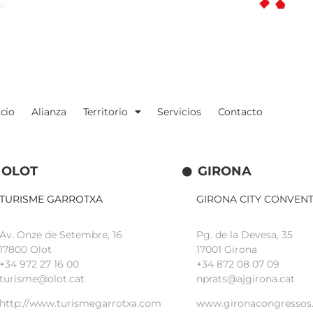
icio
Alianza
Territorio
Servicios
Contacto
OLOT
GIRONA
TURISME GARROTXA
GIRONA CITY CONVEN
Av. Onze de Setembre, 16
Pg. de la Devesa, 35
17800 Olot
17001 Girona
+34
972 27 16 00
+34 872 08 07 09
turisme@olot.cat
nprats@ajgirona.cat
http://www.turismegarrotxa.com
www.gironacongressos