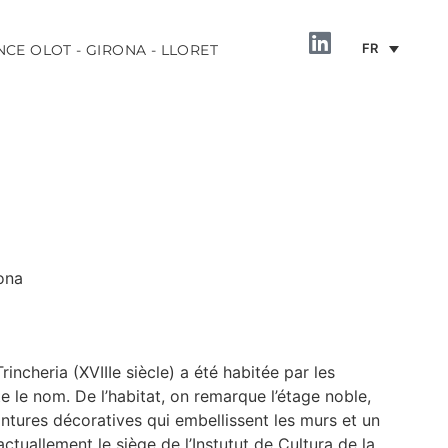
FR
NCE OLOT - GIRONA - LLORET
ona
INFORMATION
incheria (XVIIIe siècle) a été habitée par les
e le nom. De l’habitat, on remarque l’étage noble,
ntures décoratives qui embellissent les murs et un
ctuallement le siège de l’Instutut de Cultura de la