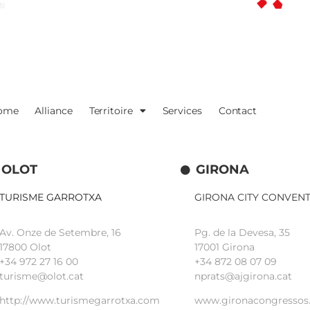
ome
Alliance
Territoire
Services
Contact
OLOT
GIRONA
TURISME GARROTXA
GIRONA CITY CONVEN
Av. Onze de Setembre, 16
Pg. de la Devesa, 35
17800 Olot
17001 Girona
+34
972 27 16 00
+34 872 08 07 09
turisme@olot.cat
nprats@ajgirona.cat
http://www.turismegarrotxa.com
www.gironacongressos