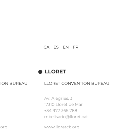
CA ES EN FR
LLORET
TION BUREAU
LLORET CONVENTION BUREAU
Av. Alegries, 3
17310 Lloret de Mar
+34 972 365 788
mbelisario@lloret.cat
.org
www.lloretcb.org