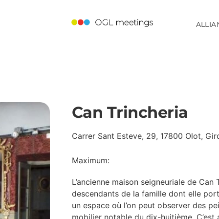
ALLIA
Can Trincheria
Carrer Sant Esteve, 29, 17800 Olot, Gir
Maximum:
L’ancienne maison seigneuriale de Can Tr
descendants de la famille dont elle port
un espace où l’on peut observer des pei
mobilier notable du dix-huitième. C’est a