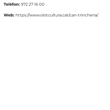
Telèfon:
972 27 16 00
Web:
https://www.olotcultura.cat/can-trincheria/