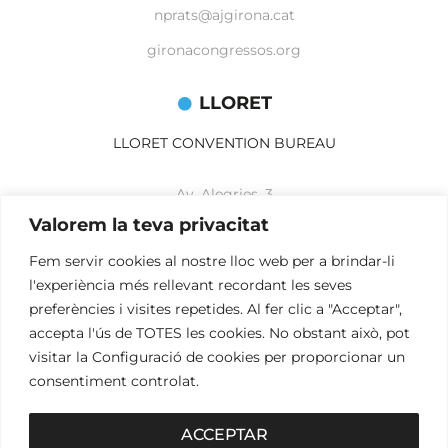
nprats@ajgirona.cat
gironacongressos.org
LLORET
LLORET CONVENTION BUREAU
Av. Alegries, 3
17310 Lloret de Mar
Valorem la teva privacitat
+34 972 365 788
mbelisario@lloret.cat
Fem servir cookies al nostre lloc web per a brindar-li
l'experiència més rellevant recordant les seves
lloretcb.org
preferències i visites repetides. Al fer clic a "Acceptar",
accepta l'ús de TOTES les cookies. No obstant això, pot
Avís legal
visitar la Configuració de cookies per proporcionar un
Política de privacitat
consentiment controlat.
Política de cookies
ACCEPTAR
2026© OGL MEETINGS. Tots els drets reservats.