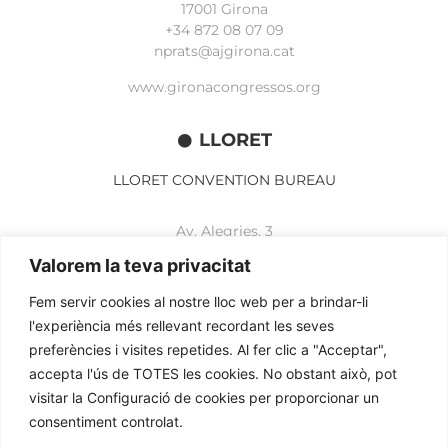
17001 Girona
+34 872 08 07 09
nprats@ajgirona.cat
www.gironacongressos.org
LLORET
LLORET CONVENTION BUREAU
Av. Alegries, 3
17310 Lloret de Mar
Valorem la teva privacitat
+34 972 365 788
mbelisario@lloret.cat
Fem servir cookies al nostre lloc web per a brindar-li
l'experiència més rellevant recordant les seves
www.lloretcb.org
preferències i visites repetides. Al fer clic a "Acceptar",
accepta l'ús de TOTES les cookies. No obstant això, pot
Avertissement juridique
visitar la Configuració de cookies per proporcionar un
Politique de confidentialité
consentiment controlat.
Politique de cookies