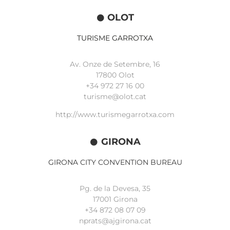
OLOT
TURISME GARROTXA
Av. Onze de Setembre, 16
17800 Olot
+34
972 27 16 00
turisme@olot.cat
http://www.turismegarrotxa.com
GIRONA
GIRONA CITY CONVENTION BUREAU
Pg. de la Devesa, 35
17001 Girona
+34 872 08 07 09
nprats@ajgirona.cat