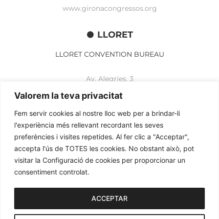
www.gironacongressos.org
LLORET
LLORET CONVENTION BUREAU
Av. Alegries, 3
17310 Lloret de Mar
Valorem la teva privacitat
+34 972 365 788
mbelisario@lloret.cat
Fem servir cookies al nostre lloc web per a brindar-li
l'experiència més rellevant recordant les seves
www.lloretcb.org
preferències i visites repetides. Al fer clic a "Acceptar",
accepta l'ús de TOTES les cookies. No obstant això, pot
Avertissement juridique
visitar la Configuració de cookies per proporcionar un
Politique de confidentialité
consentiment controlat.
Politique de cookies
ACCEPTAR
2026© OGL MEETINGS. Tous droits réservés.