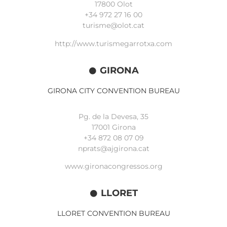
17800 Olot
+34
972 27 16 00
turisme@olot.cat
http://www.turismegarrotxa.com
GIRONA
GIRONA CITY CONVENTION BUREAU
Pg. de la Devesa, 35
17001 Girona
+34 872 08 07 09
nprats@ajgirona.cat
www.gironacongressos.org
LLORET
LLORET CONVENTION BUREAU