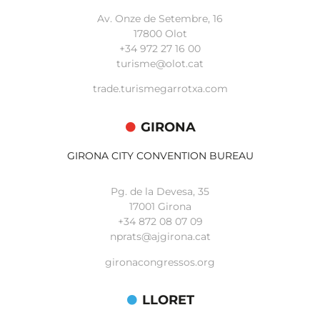
Av. Onze de Setembre, 16
17800 Olot
+34
972 27 16 00
turisme@olot.cat
trade.turismegarrotxa.com
GIRONA
GIRONA CITY CONVENTION BUREAU
Pg. de la Devesa, 35
17001 Girona
+34 872 08 07 09
nprats@ajgirona.cat
gironacongressos.org
LLORET