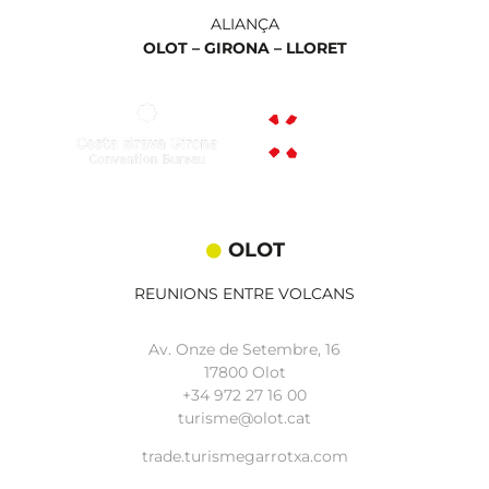
ALIANÇA
OLOT –
GIRONA –
LLORET
OLOT
REUNIONS ENTRE VOLCANS
Av. Onze de Setembre, 16
17800 Olot
+34
972 27 16 00
turisme@olot.cat
trade.turismegarrotxa.com