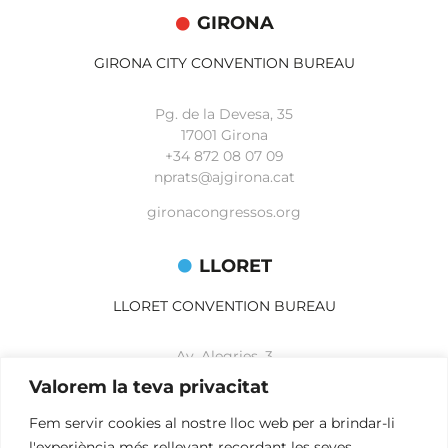
GIRONA
GIRONA CITY CONVENTION BUREAU
Pg. de la Devesa, 35
17001 Girona
+34 872 08 07 09
nprats@ajgirona.cat
gironacongressos.org
LLORET
LLORET CONVENTION BUREAU
Av. Alegries, 3
17310 Lloret de Mar
Valorem la teva privacitat
+34 972 365 788
mbelisario@lloret.cat
Fem servir cookies al nostre lloc web per a brindar-li
l'experiència més rellevant recordant les seves