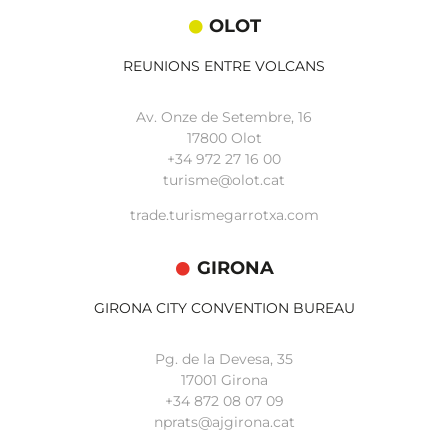
OLOT
REUNIONS ENTRE VOLCANS
Av. Onze de Setembre, 16
17800 Olot
+34
972 27 16 00
turisme@olot.cat
trade.turismegarrotxa.com
GIRONA
GIRONA CITY CONVENTION BUREAU
Pg. de la Devesa, 35
17001 Girona
+34 872 08 07 09
nprats@ajgirona.cat