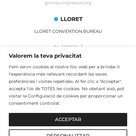
gironacongressos.org
LLORET
LLORET CONVENTION BUREAU
Av. Alegries, 3
17310 Lloret de Mar
Valorem la teva privacitat
+34 972 365 788
mbelisario@lloret.cat
Fem servir cookies al nostre lloc web per a brindar-li
l'experiència més rellevant recordant les seves
lloretcb.org
preferències i visites repetides. Al fer clic a "Acceptar",
accepta l'ús de TOTES les cookies. No obstant això, pot
Avís legal
visitar la Configuració de cookies per proporcionar un
Política de privacitat
consentiment controlat.
Política de cookies
ACCEPTAR
2026© OGL MEETINGS. Tots els drets reservats.
PERSONALITZAR