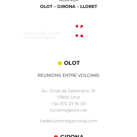
OLOT –
GIRONA –
LLORET
OLOT
REUNIONS ENTRE VOLCANS
Av. Onze de Setembre, 16
17800 Olot
+34
972 27 16 00
turisme@olot.cat
trade.turismegarrotxa.com