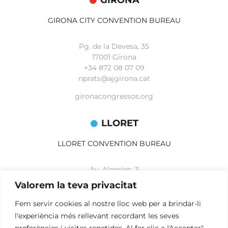
GIRONA
GIRONA CITY CONVENTION BUREAU
Pg. de la Devesa, 35
17001 Girona
+34 872 08 07 09
nprats@ajgirona.cat
gironacongressos.org
LLORET
LLORET CONVENTION BUREAU
Av. Alegries, 3
17310 Lloret de Mar
Valorem la teva privacitat
+34 972 365 788
mbelisario@lloret.cat
Fem servir cookies al nostre lloc web per a brindar-li
l'experiència més rellevant recordant les seves
lloretcb.org
preferències i visites repetides. Al fer clic a "Acceptar",