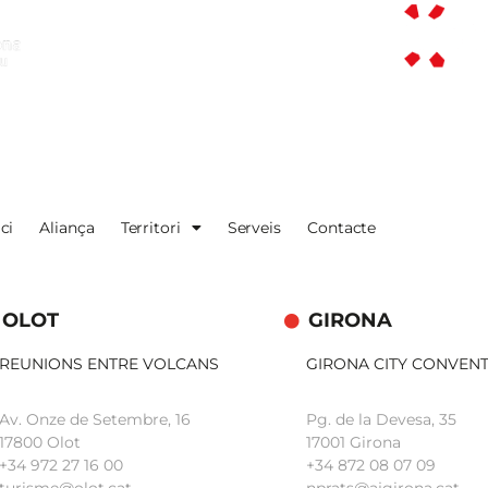
ici
Aliança
Territori
Serveis
Contacte
OLOT
GIRONA
REUNIONS ENTRE VOLCANS
GIRONA CITY CONVEN
Av. Onze de Setembre, 16
Pg. de la Devesa, 35
17800 Olot
17001 Girona
+34
972 27 16 00
+34 872 08 07 09
turisme@olot.cat
nprats@ajgirona.cat