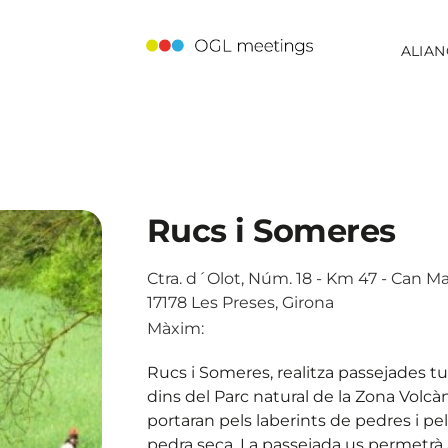
ALIAN
Rucs i Someres
Ctra. d´Olot, Núm. 18 - Km 47 - Can Ma
17178 Les Preses, Girona
Màxim:
Rucs i Someres, realitza passejades tu
dins del Parc natural de la Zona Volcà
portaran pels laberints de pedres i pe
pedra seca. La passejada us permetrà a