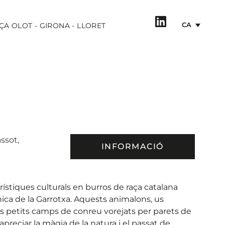
CA
ÇA OLOT - GIRONA - LLORET
ssot,
INFORMACIÓ
rístiques culturals en burros de raça catalana
nica de la Garrotxa. Aquests animalons, us
ls petits camps de conreu vorejats per parets de
preciar la màgia de la natura i el passat de