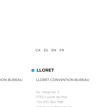
CA ES EN FR
LLORET
TION BUREAU
LLORET CONVENTION BUREAU
Av. Alegries, 3
17310 Lloret de Mar
+34 972 365 788
mbelisario@lloret.cat