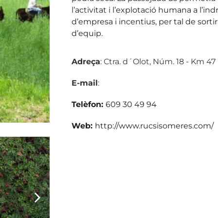
l’activitat i l’explotació humana a l’in
d’empresa i incentius, per tal de sorti
d’equip.
Adreça
: Ctra. d´Olot, Núm. 18 - Km 47
E-mail
:
Telèfon:
609 30 49 94
Web:
http://www.rucsisomeres.com/