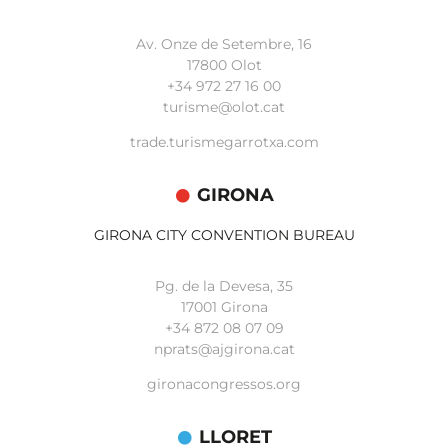
Av. Onze de Setembre, 16
17800 Olot
+34
972 27 16 00
turisme@olot.cat
trade.turismegarrotxa.com
GIRONA
GIRONA CITY CONVENTION BUREAU
Pg. de la Devesa, 35
17001 Girona
+34 872 08 07 09
nprats@ajgirona.cat
gironacongressos.org
LLORET