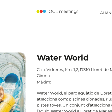
ALIAN
Water World
Ctra. Vidreres, Km. 1,2, 17310 Lloret de 
Girona
Màxim:
Water World, el parc aquàtic de Llore
atraccions com: piscines d’onades, riu
pistes toves. Un conjunt d’atraccions 
l’adult. Water World a Lloret de Mar és