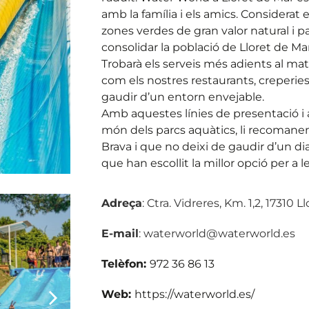
amb la família i els amics. Considerat e
zones verdes de gran valor natural i p
consolidar la població de Lloret de Mar
Trobarà els serveis més adients al mate
com els nostres restaurants, creperies
gaudir d’un entorn envejable.
Amb aquestes línies de presentació i 
món dels parcs aquàtics, li recomanem
Brava i que no deixi de gaudir d’un di
que han escollit la millor opció per a 
Adreça
: Ctra. Vidreres, Km. 1,2, 17310 
E-mail
: waterworld@waterworld.es
Telèfon:
972 36 86 13
Web:
https://waterworld.es/