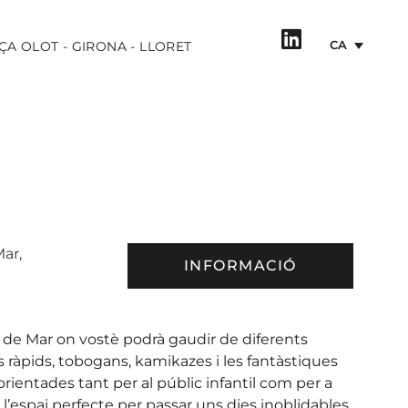
CA
ÇA OLOT - GIRONA - LLORET
Mar,
INFORMACIÓ
t de Mar on vostè podrà gaudir de diferents
s ràpids, tobogans, kamikazes i les fantàstiques
orientades tant per al públic infantil com per a
 l’espai perfecte per passar uns dies inoblidables