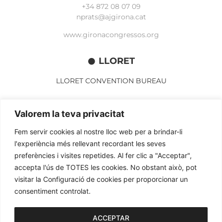
+34 872 08 07 09
nprats@ajgirona.cat
www.gironacongressos.org
LLORET
LLORET CONVENTION BUREAU
Av. Alegries, 3
Valorem la teva privacitat
17310 Lloret de Mar
+34 972 365 788
Fem servir cookies al nostre lloc web per a brindar-li
mbelisario@lloret.cat
l'experiència més rellevant recordant les seves
www.lloretcb.org
preferències i visites repetides. Al fer clic a "Acceptar",
accepta l'ús de TOTES les cookies. No obstant això, pot
visitar la Configuració de cookies per proporcionar un
Avertissement juridique
consentiment controlat.
Politique de confidentialité
Politique de cookies
ACCEPTAR