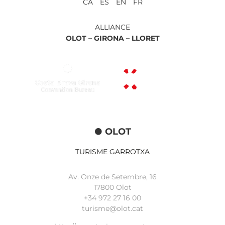
CA ES EN FR
ALLIANCE
OLOT –
GIRONA –
LLORET
OLOT
TURISME GARROTXA
Av. Onze de Setembre, 16
17800 Olot
+34
972 27 16 00
turisme@olot.cat