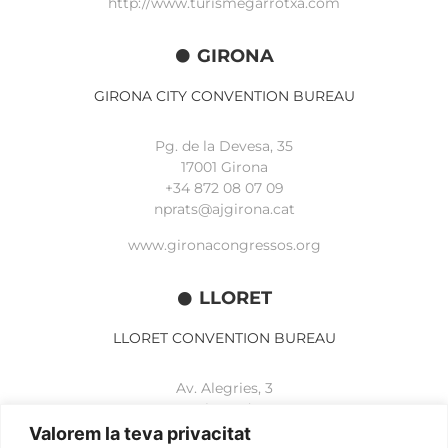
http://www.turismegarrotxa.com
GIRONA
GIRONA CITY CONVENTION BUREAU
Pg. de la Devesa, 35
17001 Girona
+34 872 08 07 09
nprats@ajgirona.cat
www.gironacongressos.org
LLORET
LLORET CONVENTION BUREAU
Av. Alegries, 3
17310 Lloret de Mar
+34 972 365 788
Valorem la teva privacitat