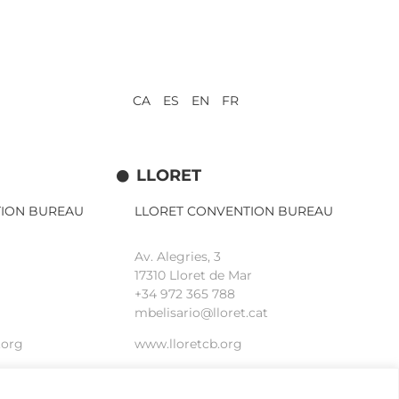
CA ES EN FR
LLORET
TION BUREAU
LLORET CONVENTION BUREAU
Av. Alegries, 3
17310 Lloret de Mar
+34 972 365 788
mbelisario@lloret.cat
.org
www.lloretcb.org