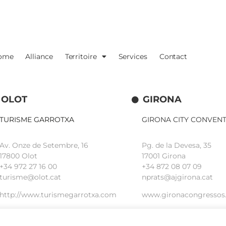
ome
Alliance
Territoire
Services
Contact
OLOT
GIRONA
TURISME GARROTXA
GIRONA CITY CONVEN
Av. Onze de Setembre, 16
Pg. de la Devesa, 35
17800 Olot
17001 Girona
+34
972 27 16 00
+34 872 08 07 09
turisme@olot.cat
nprats@ajgirona.cat
http://www.turismegarrotxa.com
www.gironacongressos