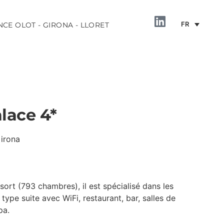
FR
NCE OLOT - GIRONA - LLORET
lace 4*
Girona
INFORMATION
rt (793 chambres), il est spécialisé dans les
ype suite avec WiFi, restaurant, bar, salles de
pa.