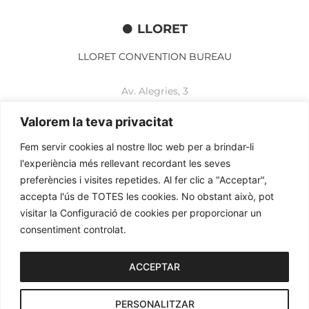
LLORET
LLORET CONVENTION BUREAU
Av. Alegries, 3
17310 Lloret de Mar
+34 972 365 788
Valorem la teva privacitat
mbelisario@lloret.cat
Fem servir cookies al nostre lloc web per a brindar-li
www.lloretcb.org
l'experiència més rellevant recordant les seves
preferències i visites repetides. Al fer clic a "Acceptar",
accepta l'ús de TOTES les cookies. No obstant això, pot
Avertissement juridique
visitar la Configuració de cookies per proporcionar un
Politique de confidentialité
consentiment controlat.
Politique de cookies
2026© OGL MEETINGS. Tous droits réservés.
ACCEPTAR
PERSONALITZAR
iònic.
web