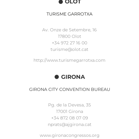
OLOT
TURISME GARROTXA
Av. Onze de Setembre, 16
17800 Olot
+34
972 27 16 00
turisme@olot.cat
http://www.turismegarrotxa.com
GIRONA
GIRONA CITY CONVENTION BUREAU
Pg. de la Devesa, 35
17001 Girona
+34 872 08 07 09
nprats@ajgirona.cat
www.gironacongressos.org