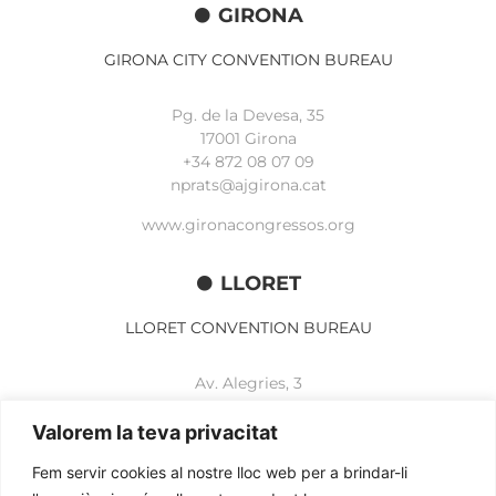
GIRONA
GIRONA CITY CONVENTION BUREAU
Pg. de la Devesa, 35
17001 Girona
+34 872 08 07 09
nprats@ajgirona.cat
www.gironacongressos.org
LLORET
LLORET CONVENTION BUREAU
Av. Alegries, 3
17310 Lloret de Mar
+34 972 365 788
Valorem la teva privacitat
mbelisario@lloret.cat
Fem servir cookies al nostre lloc web per a brindar-li
www.lloretcb.org