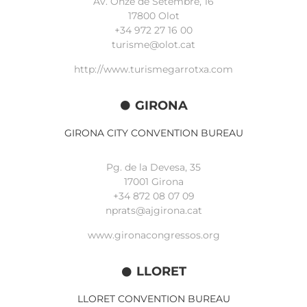
Av. Onze de Setembre, 16
17800 Olot
+34
972 27 16 00
turisme@olot.cat
http://www.turismegarrotxa.com
GIRONA
GIRONA CITY CONVENTION BUREAU
Pg. de la Devesa, 35
17001 Girona
+34 872 08 07 09
nprats@ajgirona.cat
www.gironacongressos.org
LLORET
LLORET CONVENTION BUREAU