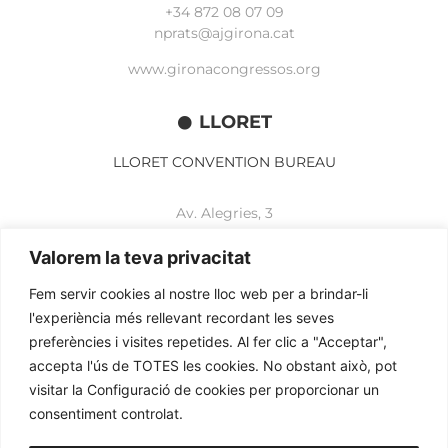
+34 872 08 07 09
nprats@ajgirona.cat
www.gironacongressos.org
LLORET
LLORET CONVENTION BUREAU
Av. Alegries, 3
17310 Lloret de Mar
+34 972 365 788
Valorem la teva privacitat
mbelisario@lloret.cat
Fem servir cookies al nostre lloc web per a brindar-li
www.lloretcb.org
l'experiència més rellevant recordant les seves
preferències i visites repetides. Al fer clic a "Acceptar",
accepta l'ús de TOTES les cookies. No obstant això, pot
Avertissement juridique
visitar la Configuració de cookies per proporcionar un
Politique de confidentialité
consentiment controlat.
Politique de cookies