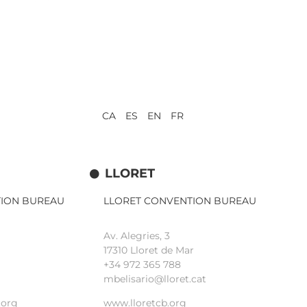
CA ES EN FR
LLORET
TION BUREAU
LLORET CONVENTION BUREAU
Av. Alegries, 3
17310 Lloret de Mar
+34 972 365 788
mbelisario@lloret.cat
.org
www.lloretcb.org