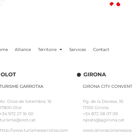
ome
Alliance
Territoire
Services
Contact
OLOT
GIRONA
TURISME GARROTXA
GIRONA CITY CONVEN
Av. Onze de Setembre, 16
Pg. de la Devesa, 35
17800 Olot
17001 Girona
+34
972 27 16 00
+34 872 08 07 09
turisme@olot.cat
nprats@ajgirona.cat
http://www.turismegarrotxa.com
www.gironacongressos