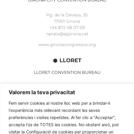
GIRONA CITY CONVENTION BUREAU
Pg. de la Devesa, 35
17001 Girona
+34 872 08 07 09
nprats@ajgirona.cat
www.gironacongressos.org
LLORET
LLORET CONVENTION BUREAU
Av. Alegries, 3
Valorem la teva privacitat
17310 Lloret de Mar
+34 972 365 788
Fem servir cookies al nostre lloc web per a brindar-li
mbelisario@lloret.cat
l'experiència més rellevant recordant les seves
www.lloretcb.org
preferències i visites repetides. Al fer clic a "Acceptar",
accepta l'ús de TOTES les cookies. No obstant això, pot
visitar la Configuració de cookies per proporcionar un
Avertissement juridique